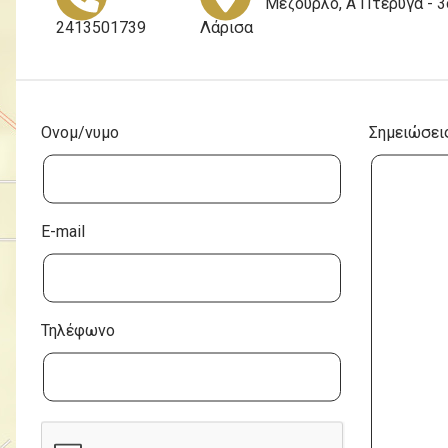
Μεζούρλο, Α Πτέρυγα - 
2413501739
Λάρισα
Ονομ/νυμο
Σημειώσει
E-mail
Τηλέφωνο