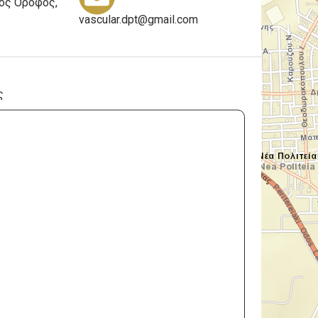
3ος Όροφος,
vascular.dpt@gmail.com
ς