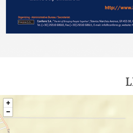
L
+
−