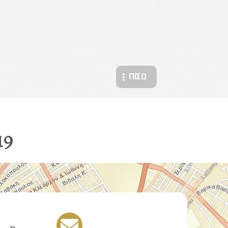
ΠΊΣΩ
19