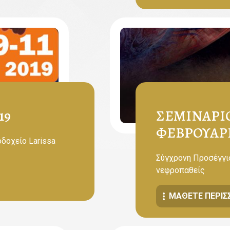
19
ΣΕΜΙΝΆΡΙΟ
ΦΕΒΡΟΥΑΡΊ
οδοχείο Larissa
Σύγχρονη Προσέγγ
νεφροπαθείς
ΜΆΘΕΤΕ ΠΕΡΙΣ