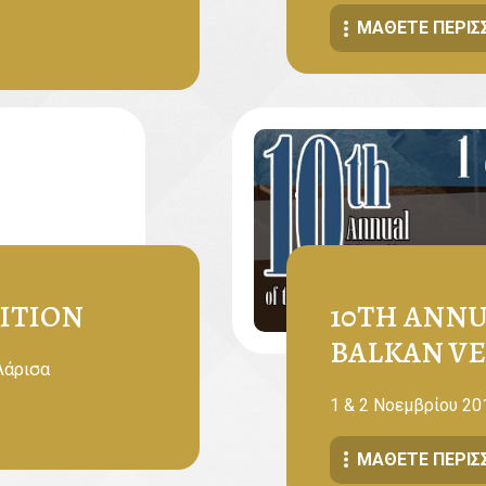
ΜΆΘΕΤΕ ΠΕΡΙΣ
DITION
10TH ANNU
BALKAN V
 Λάρισα
1 & 2 Νοεμβρίου 20
ΜΆΘΕΤΕ ΠΕΡΙΣ